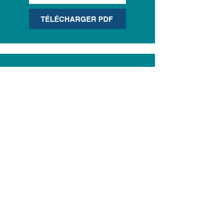
TÉLÉCHARGER PDF
Module 9
- À
VENIR
Médicaments pour
l’EM/SFC
et la COVID longue​
VOIR LE MODULE
TÉLÉCHARGER PDF