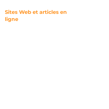
Sites Web et articles en
ligne
‘You don’t want to get
better’
Article dans The Guardian qui
explique l'histoire des
traitements mésadaptés à l'EM.
Bateman Horne Center
Centre d'excellence
indépendant aux États-Unis.
Audio