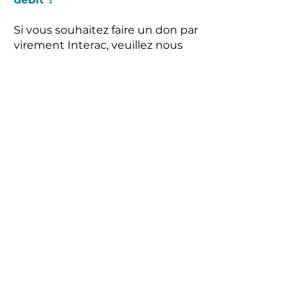
Si vous souhaitez faire un don par
virement Interac, veuillez nous
envoyer un courriel
à
info@aqem.org
pour connaître
la marche à suivre.​
Communiquer avec nous!
Association québécoise de
l’encéphalomyélite myalgique (AQEM)
204 rue Saint-Sacrement, suite 300
Montréal, Québec H2Y 1W8
514 369-0386
sans-frais: 1 855 369-0386
info@aqem.org