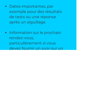
Dates importantes, par
exemple pour des résultats
de tests ou une réponse
après un aiguillage.
Information sur le prochain
rendez-vous,
particulièrement si vous
devez fournir un suivi sur un
problème précis.
Toute ordonnance ou tout
ajout de médicament, ou
détails concernant le
diagnostic.
Attention :
Il est tout à fait possible que
votre rencontre avec votre
prestataire de soins soit