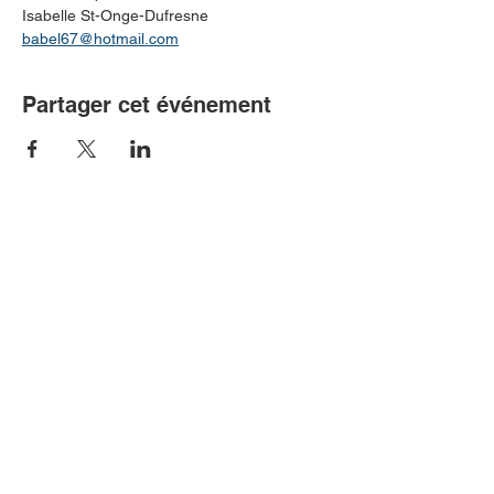
Isabelle St-Onge-Dufresne  
babel67@hotmail.com
Partager cet événement
Communiquer avec nous!
Association québécoise de
l’encéphalomyélite myalgique (AQEM)
204 rue Saint-Sacrement, suite 300
Montréal, Québec H2Y 1W8
514 369-0386
sans-frais: 1 855 369-0386