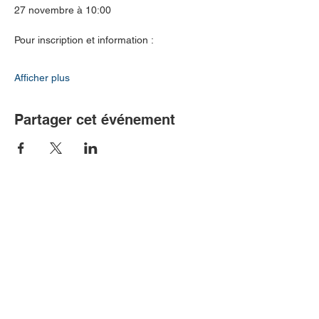
27 novembre à 10:00
Pour inscription et information :
Afficher plus
Partager cet événement
Communiquer avec nous!
Association québécoise de
l’encéphalomyélite myalgique (AQEM)
204 rue Saint-Sacrement, suite 300