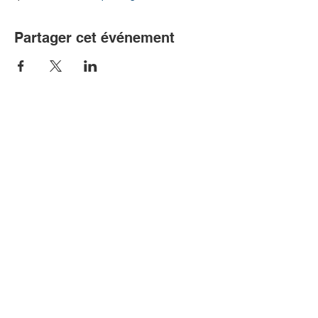
Partager cet événement
Communiquer avec nous!
Association québécoise de
l’encéphalomyélite myalgique (AQEM)
204 rue Saint-Sacrement, suite 300
Montréal, Québec H2Y 1W8
514 369-0386
sans-frais: 1 855 369-0386
info@aqem.org