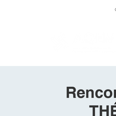
Rencon
TH