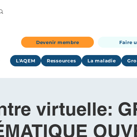
Devenir membre
Faire 
L'AQEM
Ressources
La maladie
Gro
tre virtuelle:
ÉMATIQUE OUV