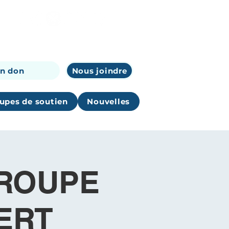
un don
Nous joindre
upes de soutien
Nouvelles
 GROUPE
ERT