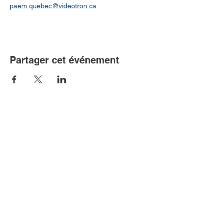
paem.quebec@videotron.ca
Partager cet événement
Communiquer avec nous!
Association québécoise de
l’encéphalomyélite myalgique (AQEM)
204 rue Saint-Sacrement, suite 300
Montréal, Québec H2Y 1W8
514 369-0386