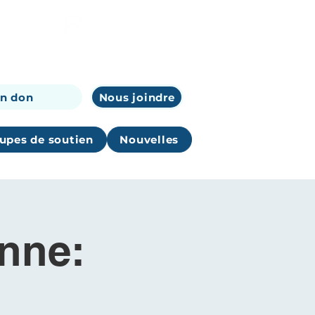
un don
Nous joindre
upes de soutien
Nouvelles
nne: