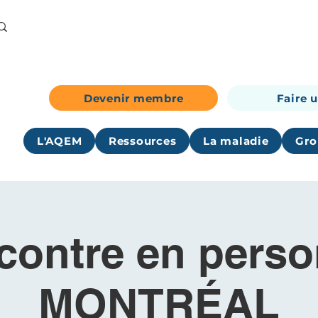
Devenir membre
Faire 
L'AQEM
Ressources
La maladie
Gro
contre en perso
MONTRÉAL